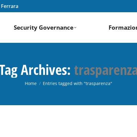
1 Ferrara
Security Governance
Formazio
Tag Archives:
trasparenz
You are here:
Home
Entries tagged with "trasparenza"